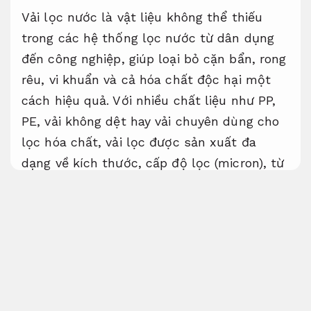
Vải lọc nước là vật liệu không thể thiếu
trong các hệ thống lọc nước từ dân dụng
đến công nghiệp, giúp loại bỏ cặn bẩn, rong
rêu, vi khuẩn và cả hóa chất độc hại một
cách hiệu quả. Với nhiều chất liệu như PP,
PE, vải không dệt hay vải chuyên dùng cho
lọc hóa chất, vải lọc được sản xuất đa
dạng về kích thước, cấp độ lọc (micron), từ
lọc thô đến lọc siêu mịn. Vải có thể dùng
trong lọc nước sinh hoạt, nước giếng
khoan, hồ cá, nước uống trực tiếp, hay cả
xử lý nước thải và sản xuất thực phẩm.
Việc chọn đúng loại vải lọc nước không chỉ
giúp đảm bảo đạt chất lượng đầu ra mà
còn kéo dài tuổi thọ hệ thống lọc và tiết