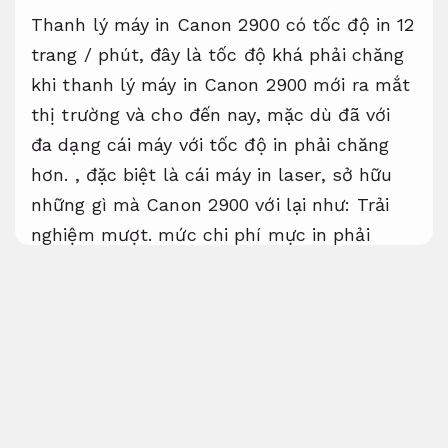
Thanh lý máy in Canon 2900 có tốc độ in 12
trang / phút, đây là tốc độ khá phải chăng
khi thanh lý máy in Canon 2900 mới ra mắt
thị trường và cho đến nay, mặc dù đã với
đa dạng cái máy với tốc độ in phải chăng
hơn. , đặc biệt là cái máy in laser, sở hữu
những gì mà Canon 2900 với lại như:
Trải
nghiệm mượt.
mức chi phí mực in phải
chăng,
Phù hợp văn phòng.
ít tiêu hao điện
năng,
Hỗ trợ kỹ thuật rõ ràng.
độ bền cao,
Chất lượng in sắc nét.
dễ dàng sang sửa và
thay thế linh kiện,
Giảm lỗi hệ thống.
chất
lượng tốt bản in dung nhan nét …..
Website.
Hiệu năng cao.
thì tốc độ in 12ppm
cũng không quá tệ.
Tối ưu SEO.
Trải nghiệm