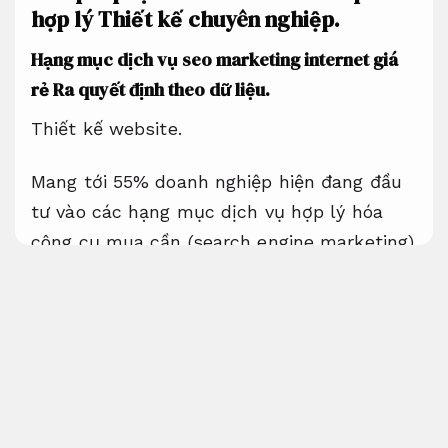
hợp lý
Thiết kế chuyên nghiệp.
Hạng mục dịch vụ seo marketing internet giá
rẻ
Ra quyết định theo dữ liệu.
Thiết kế website.
Mang tới 55% doanh nghiệp hiện đang đầu
tư vào các hạng mục dịch vụ hợp lý hóa
công cụ mua cần (search engine marketing)
chuyên nghiệp. bên cạnh đó, sở hữu cực kỳ
đa dạng chỉ tiêu để lựa mua nhà chế tạo
dịch vụ bộ máy tìm kiếm marketing, trong
đó chỉ tiêu cần thiết nhất không thể đề cập
ở đây. Dịch vụ tư vấn hỗ trợ seo marketing
internet chi phí hợp lý sở hữu thể là một