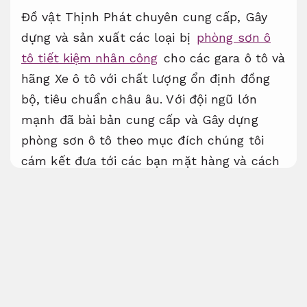
Đồ vật Thịnh Phát chuyên cung cấp, Gây
dựng và sản xuất các loại bị
phòng sơn ô
tô tiết kiệm nhân công
cho các gara ô tô và
hãng Xe ô tô với chất lượng ổn định đồng
bộ, tiêu chuẩn châu âu. Với đội ngũ lớn
mạnh đã bài bản cung cấp và Gây dựng
phòng sơn ô tô theo mục đích chúng tôi
cám kết đưa tới các bạn mặt hàng và cách
xử lý chất lượng tốt nhất. Với phòng sơn
sấy ô tô bây giờ có rất nhiều chủng loại và
hãng sản xuất khác nhau Bên cạnh đó
chúng đều có chung cấu tạo và nguyên lý
hoạt động, chúng tôi xin gửi quý bạn đọc
các thông báo.
Thiết kế theo yêu cầu.