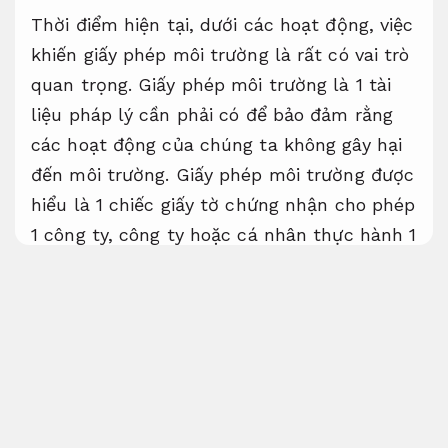
Thời điểm hiện tại, dưới các hoạt động, việc
khiến giấy phép môi trường là rất có vai trò
quan trọng. Giấy phép môi trường là 1 tài
liệu pháp lý cần phải có để bảo đảm rằng
các hoạt động của chúng ta không gây hại
đến môi trường. Giấy phép môi trường được
hiểu là 1 chiếc giấy tờ chứng nhận cho phép
1 công ty, công ty hoặc cá nhân thực hành 1
hoạt động có dính líu đến môi trường.
Giảm
rủi ro xử lý.
Đăng ký giấy phép môi trường
Tối ưu
chi phí.
Giấy phép môi trường là 1 tài liệu quan
trọng được cấp bởi cơ quan điều hành Nhà