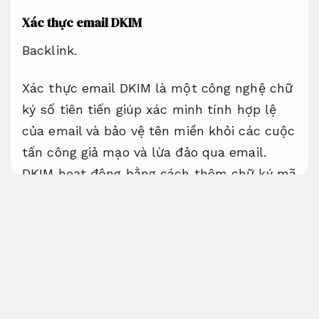
Xác thực email DKIM
Backlink.
Xác thực email DKIM là một công nghệ chữ
ký số tiên tiến giúp xác minh tính hợp lệ
của email và bảo vệ tên miền khỏi các cuộc
tấn công giả mạo và lừa đảo qua email.
DKIM hoạt động bằng cách thêm chữ ký mã
hóa vào phần đầu (header) của email, cho
phép máy chủ nhận kiểm tra xem email có
thực sự được gửi từ tên miền được cho là
đã gửi hay không. Khi triển khai DKIM, mỗi
email gửi đi sẽ được ký bằng khóa riêng của
tên miền, và máy chủ nhận sẽ sử dụng