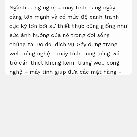
Ngành công nghệ – máy tính đang ngày
càng lớn mạnh và có mức độ cạnh tranh
cực kỳ lớn bởi sự thiết thực cũng giống như
sức ảnh hưởng của nó trong đời sống
chúng ta. Do đó, dịch vụ Gây dựng trang
web công nghệ – máy tính cũng đóng vai
trò cần thiết không kém. trang web công
nghệ – máy tính giúp đưa các mặt hàng –
dịch vụ điện máy – công nghệ đến gần hơn
với các bạn bằng con đường ngắn nhất. Vậy
quý vị hãy cùng Sieutocviet đánh giá về
dịch vụ Gây dựng trang web
Theme
wordpress công nghệ máy tính hỗ trợ bán
hàng online
độc đáo, phát minh và chuyên
nghiệp giống như thế nào nhé!
Nâng cao